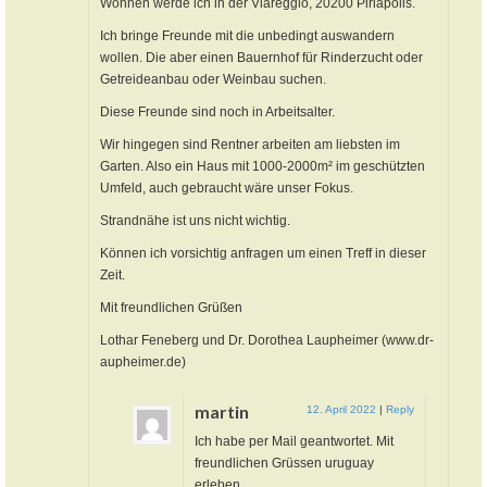
Wohnen werde ich in der Viareggio, 20200 Piriápolis.
Ich bringe Freunde mit die unbedingt auswandern
wollen. Die aber einen Bauernhof für Rinderzucht oder
Getreideanbau oder Weinbau suchen.
Diese Freunde sind noch in Arbeitsalter.
Wir hingegen sind Rentner arbeiten am liebsten im
Garten. Also ein Haus mit 1000-2000m² im geschützten
Umfeld, auch gebraucht wäre unser Fokus.
Strandnähe ist uns nicht wichtig.
Können ich vorsichtig anfragen um einen Treff in dieser
Zeit.
Mit freundlichen Grüßen
Lothar Feneberg und Dr. Dorothea Laupheimer (www.dr-
aupheimer.de)
martin
12. April 2022
|
Reply
Ich habe per Mail geantwortet. Mit
freundlichen Grüssen uruguay
erleben